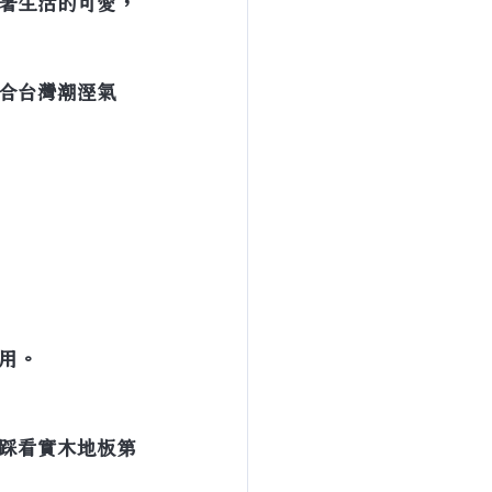
著生活的可愛，
合台灣潮溼氣
用。
踩看實木地板第