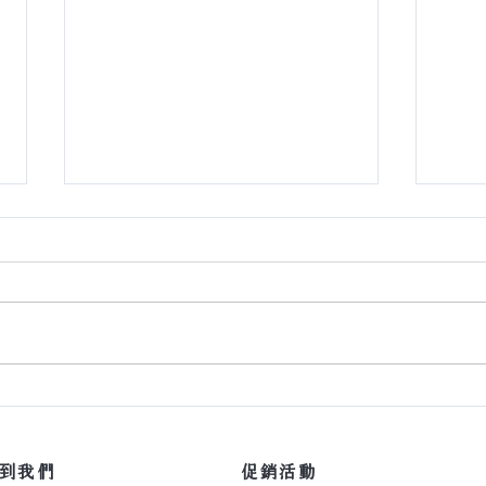
深色地板真的很難駕馭嗎？
【詩
找到我們
​促銷活動​