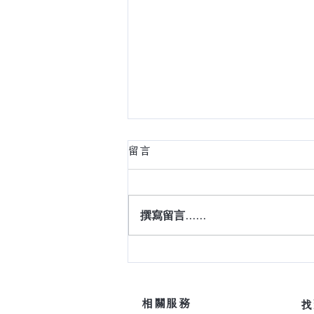
留言
撰寫留言......
讓家，隨時光共生
​相關服務
​