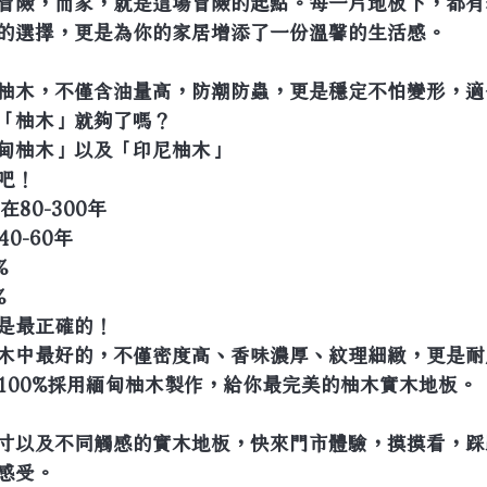
冒險，而家，就是這場冒險的起點。每一片地板下，都有
的選擇，更是為你的家居增添了一份溫馨的生活感。
柚木，不僅含油量高，防潮防蟲，更是穩定不怕變形，適
「柚木」就夠了嗎？
甸柚木」以及「印尼柚木」
吧！ 
80-300年
40-60年
%
%
是最正確的！
木中最好的，不僅密度高、香味濃厚、紋理細緻，更是耐
100%採用緬甸柚木製作，給你最完美的柚木實木地板。
寸以及不同觸感的實木地板，快來門市體驗，摸摸看，踩
感受。