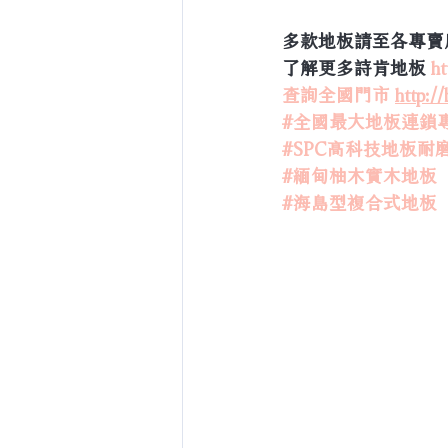
多款地板請至各專賣
了解更多詩肯地板 
ht
查詢全國門市
http:/
#全國最大地板連鎖
#SPC高科技地板耐
#緬甸柚木實木地板
#海島型複合式地板