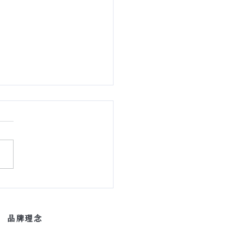
肯地板 ｜ 家的情緒溫度】
​品牌理念