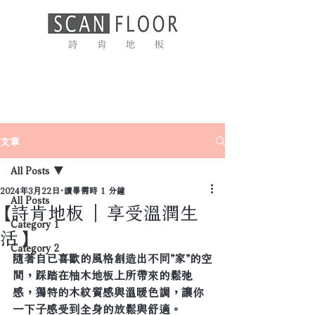
文章
All Posts
2024年3月22日
讀畢需時 1 分鐘
All Posts
【詩肯地板 | 享受溫潤生
Category 1
活】
Category 2
隨著自已喜歡的風格創造出不同”家”的空
間，踩踏在柚木地板上所帶來的鬆弛
感，獨特的木紋質感與溫暖色調，讓你
一下子感受到全身的放鬆與舒適。