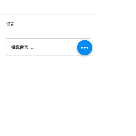
留言
撰寫留言......
深色地板真的很難駕馭
【詩肯地板 ｜ 
嗎？
度】
​相關服務
關於我們
客服信箱