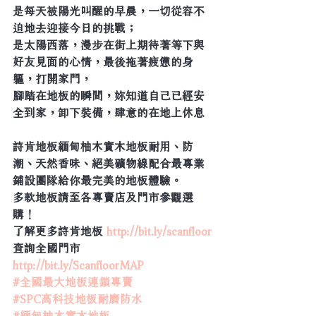
是每天被陽光叫醒的早晨，一切從容不
迫地去迎接今日的挑戰；
是太陽西落，漫步在街上期待著等下與
好友見面的心情，最後拖著疲憊的身
軀，打開家門，
腳踏在地板的瞬間，妳知道自己已經安
全到家，卸下裝備，肆意的在地上休息
詩肯地板緬甸柚木實木地板耐用、防
潮、天然香味、絕美礦物線配合最專業
鋪設團隊給你最完美的地板體驗。
多款地板請至各專賣店及門市參觀選
購！
了解更多詩肯地板 
http://bit.ly/scanfloor
查詢全國門市 
http://bit.ly/ScanfloorMAP
#全國最大地板連鎖專賣
#SPC高科技地板耐磨防水
#緬甸柚木實木地板