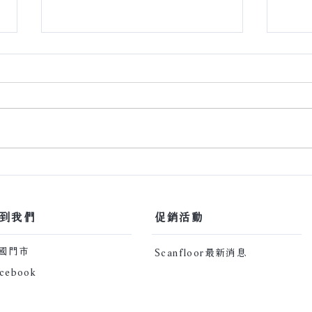
深色地板真的很難駕馭嗎？
【詩
找到我們
​促銷活動​
全國門市
Scanfloor最新消息
cebook