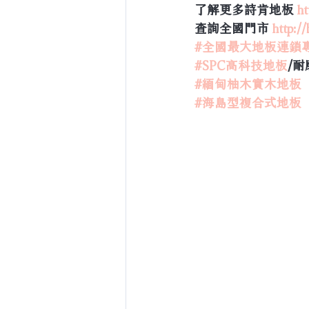
了解更多詩肯地板 
ht
查詢全國門市 
http:/
#全國最大地板連鎖
#SPC高科技地板
/耐
#緬甸柚木實木地板
#海島型複合式地板