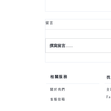
留言
撰寫留言......
讓家，隨時光共生
​相關服務
​
關於我們
​
Fa
客服信箱