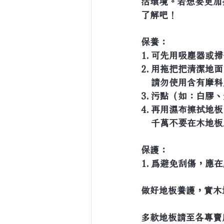
活環境。若想要更加
了解吧！
保養：
1. 可先用吸塵器或
2. 用拖把把清潔地
    請勿使用含有
3. 污點（如：白膠
4. 再用濕布擦拭地
    千萬不要在木地
保護：
1. 爲避免刮傷，
做好地板養護，實木
多款地板請至各專賣