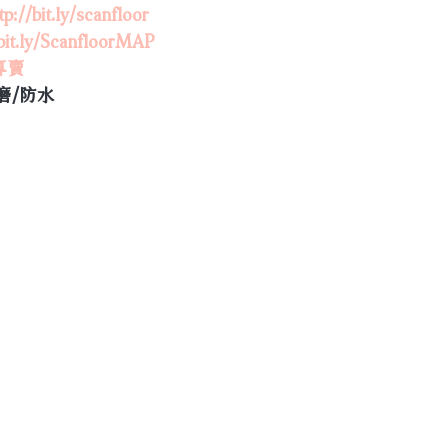
tp://bit.ly/scanfloor
/bit.ly/ScanfloorMAP
專賣
磨/防水