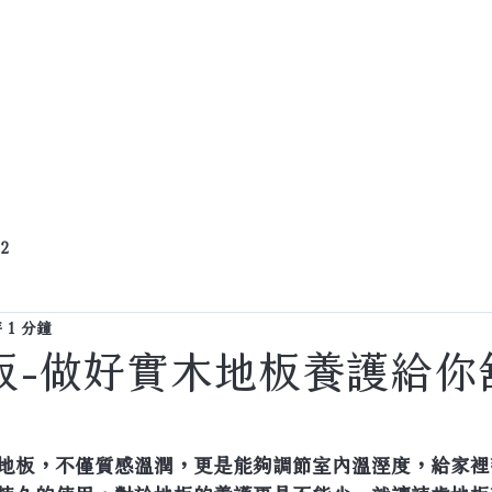
產品資訊
客戶案例
門市服務據點
 2
 1 分鐘
板-做好實木地板養護給你
地板，不僅質感溫潤，更是能夠調節室內溫溼度，給家裡