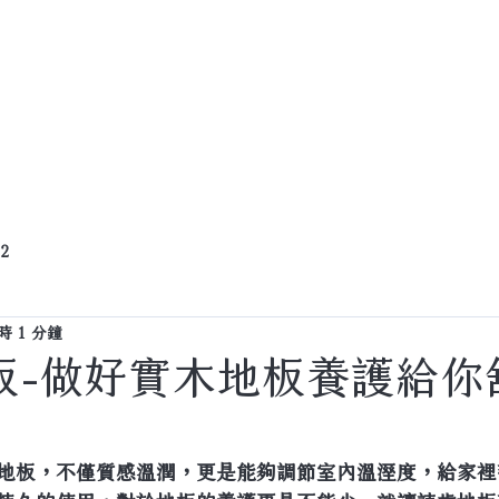
產品資訊
客戶案例
門市服務據點
 2
 1 分鐘
板-做好實木地板養護給你
地板，不僅質感溫潤，更是能夠調節室內溫溼度，給家裡