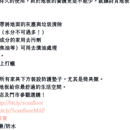
持久的使用，對於地板的養護更是不能少。就讓詩肯地板
掃帚將地面的灰塵與垃圾清除
面（水分不可過多！）
摩料成分的家用去污劑
、焦油等）可用去漬油處理
板。
板上打蠟
應在所有家具下方裝設防護墊子，尤其是椅具類。
地板給你最舒適的生活空間。
店及門市參觀選購！
tp://bit.ly/scanfloor
/bit.ly/ScanfloorMAP
專賣
磨/防水