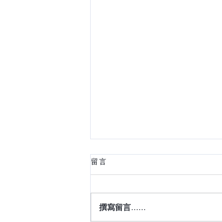
留言
撰寫留言......
讓家，隨時光共生