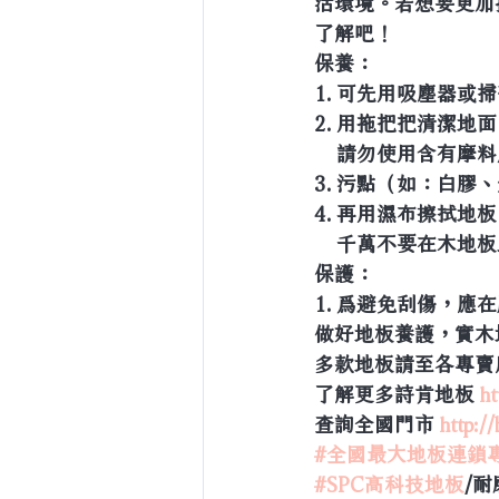
活環境。若想要更加
了解吧！
保養：
1. 可先用吸塵器或
2. 用拖把把清潔地
    請勿使用含有
3. 污點（如：白膠
4. 再用濕布擦拭地
    千萬不要在木地
保護：
1. 爲避免刮傷，
做好地板養護，實木
多款地板請至各專賣
了解更多詩肯地板 
ht
查詢全國門市 
http:/
#全國最大地板連鎖
#SPC高科技地板
/耐