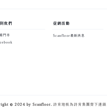
深色地板真的很難駕馭嗎？
【詩
找到我們
​促銷活動​
全國門市
Scanfloor最新消息
cebook
right © 2024 by Scanfloor.
詩肯地板為詩肯集團齊下連鎖