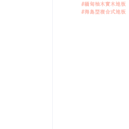
#緬甸柚木實木地板
#海島型複合式地板