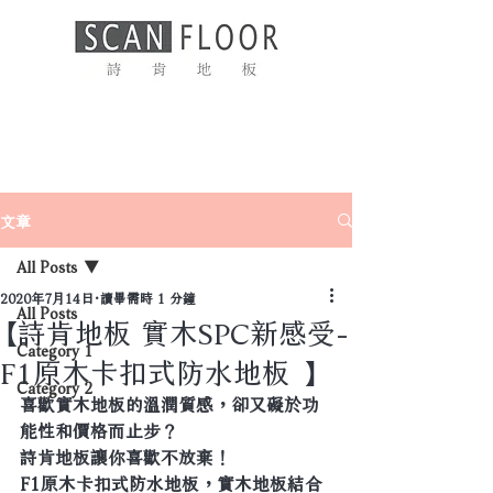
文章
All Posts
2020年7月14日
讀畢需時 1 分鐘
All Posts
【詩肯地板 實木SPC新感受-
Category 1
F1原木卡扣式防水地板 】
Category 2
喜歡實木地板的溫潤質感，卻又礙於功
能性和價格而止步？
詩肯地板讓你喜歡不放棄！
F1原木卡扣式防水地板，實木地板結合