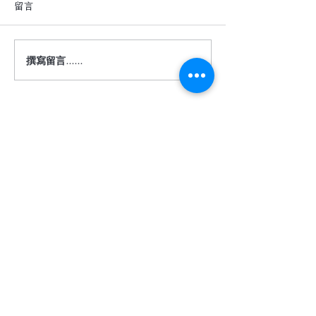
留言
撰寫留言......
深色地板真的很難駕馭
【詩肯地板 ｜ 
嗎？
度】
​相關服務
關於我們
客服信箱