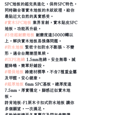
SPC地板的超完美進化，保持SPC特色，
同時融合著實木地板的木紋紋理，給你
最貼近大自然的真實感受。
#實木SPC地板
 業界首創，實木貼皮SPC
地板，功能再升級。
#3倍超耐磨地板
 耐磨度達50000轉以
上，解決實木地板易損傷問題。
#防水地板
 緊密卡扣防水不膨脹、不變
形，適合台灣潮溼氣候。
#IXPE泡綿
 1.5mm泡綿，安全無毒、減
壓降噪，簡單好鋪設。
#環保地板
 綠建材標準，不含7種重金屬
及甲醛，安心健康。
#超厚地板
 6mm SPC基板，總厚度達
7.5mm，厚實穩定，腳感近似實木地
板。
詩肯地板-F1原木卡扣式防水地板 讓你
多個願望，一次滿足。
多款地板請至各專賣店及門市參觀選