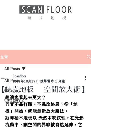
文章
All Posts
Scanfloor
All Posts
2025年10月17日
讀畢需時 1 分鐘
【詩肯地板 ｜空間放大術】
Category 1
想讓家看起來更大？
Category 2
其實不靠打牆、不靠改格局，從「地
板」開始，就能創造放大魔法。
緬甸柚木地板以 天然木紋紋理，在光影
流動中，讓空間的界線被自然延伸，它