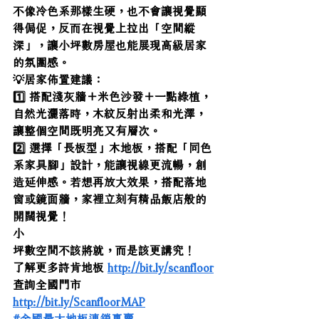
不像冷色系那樣生硬，也不會讓視覺顯
得侷促，反而在視覺上拉出「空間縱
深」，讓小坪數房屋也能展現高級居家
的氛圍感。
💡居家佈置建議：
1️⃣ 搭配淺灰牆＋米色沙發＋一點綠植，
自然光灑落時，木紋反射出柔和光澤，
讓整個空間既明亮又有層次。
2️⃣ 選擇「長板型」木地板，搭配「同色
系家具腳」設計，能讓視線更流暢，創
造延伸感。若想再放大效果，搭配落地
窗或鏡面牆，家裡立刻有精品飯店般的
開闊視覺！
小
坪數空間不該將就，而是該更講究！
了解更多詩肯地板 
http://bit.ly/scanfloor
查詢全國門市 
http://bit.ly/ScanfloorMAP
#全國最大地板連鎖專賣