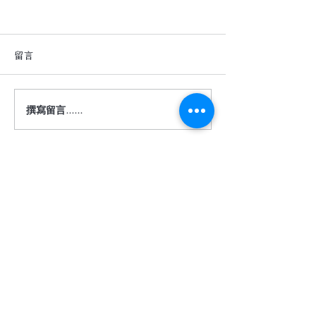
留言
撰寫留言......
深色地板真的很難駕馭
【詩肯地板 ｜ 
嗎？
度】
​相關服務
關於我們
客服信箱