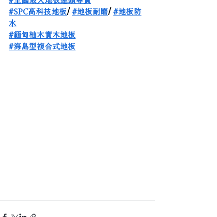
#SPC高科技地板
/ 
#地板耐磨
/ 
#地板防
水
#緬甸柚木實木地板
#海島型複合式地板