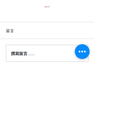
留言
撰寫留言......
深色地板真的很難駕馭
【詩肯地板 ｜ 
嗎？
度】
​相關服務
關於我們
客服信箱