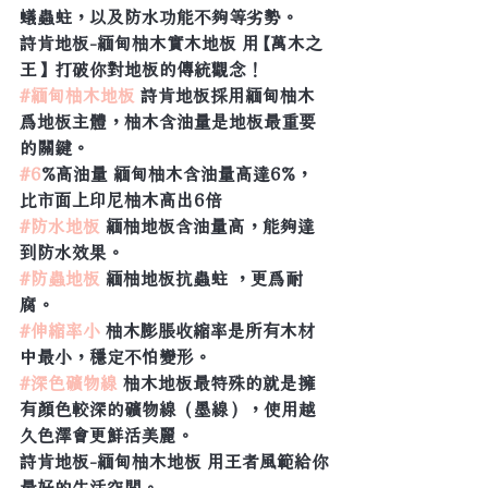
蟻蟲蛀，以及防水功能不夠等劣勢。
詩肯地板-緬甸柚木實木地板 用【萬木之
王】打破你對地板的傳統觀念！
#緬甸柚木地板
 詩肯地板採用緬甸柚木
爲地板主體，柚木含油量是地板最重要
的關鍵。
#6
%高油量 緬甸柚木含油量高達6%，
比市面上印尼柚木高出6倍
#防水地板
 緬柚地板含油量高，能夠達
到防水效果。
#防蟲地板
 緬柚地板抗蟲蛀 ，更爲耐
腐。
#伸縮率小
 柚木膨脹收縮率是所有木材
中最小，穩定不怕變形。
#深色礦物線
 柚木地板最特殊的就是擁
有顏色較深的礦物線（墨線），使用越
久色澤會更鮮活美麗。
詩肯地板-緬甸柚木地板 用王者風範給你
最好的生活空間。