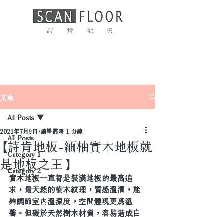
文章
All Posts
2021年7月9日
讀畢需時 1 分鐘
All Posts
【詩肯地板-緬柚實木地板就
Category 1
是地板之王】
Category 2
實木地板一直都是裝潢地板的最高追
求，最天然的樹木紋理，質感溫潤，能
夠調節室內溫濕度，空間體現更爲溫
馨。但礙於天然樹木材質，容易造成白