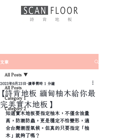
文章
All Posts
2023年6月23日
讀畢需時 1 分鐘
All Posts
【詩肯地板 緬甸柚木給你最
Category 1
完美實木地板】
Category 2
知道實木地板要指定柚木，不僅含油量
高，防潮防蟲，更是穩定不怕變形，適
合台灣潮溼氣候。但真的只要指定「柚
木」就夠了嗎？