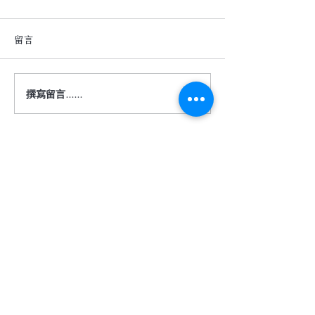
留言
撰寫留言......
深色地板真的很難駕馭
【詩肯地板 ｜ 
嗎？
度】
​相關服務
關於我們
客服信箱