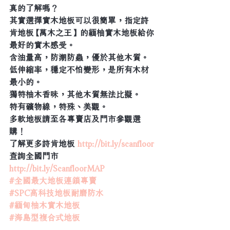
真的了解嗎？
其實選擇實木地板可以很簡單，指定詩
肯地板【萬木之王】的緬柚實木地板給你
最好的實木感受。
含油量高，防潮防蟲，優於其他木質。
低伸縮率，穩定不怕變形，是所有木材
最小的。
獨特柚木香味，其他木質無法比擬。
特有礦物線，特殊、美觀。
多款地板請至各專賣店及門市參觀選
購！
了解更多詩肯地板 
http://bit.ly/scanfloor
查詢全國門市 
http://bit.ly/ScanfloorMAP
#全國最大地板連鎖專賣
#SPC高科技地板耐磨防水
#緬甸柚木實木地板
#海島型複合式地板