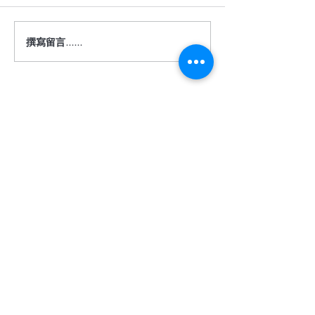
撰寫留言......
深色地板真的很難駕馭
【詩肯地板 ｜ 
嗎？
度】
​相關服務
關於我們
客服信箱
​品牌理念