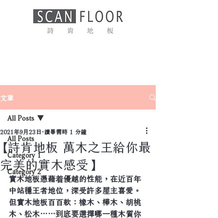
文章
All Posts
2021年9月23日
讀畢需時 1 分鐘
All Posts
【詩肯地板 萬木之王給你最
Category 1
完美的實木感受】
Category 2
實木地板憑藉着優越的性能，在近百年
中站穩王者地位，深受許多屋主喜愛。
但實木地板百百款：橡木、樺木、胡桃
木、松木……到底要選擇哪一種木質你