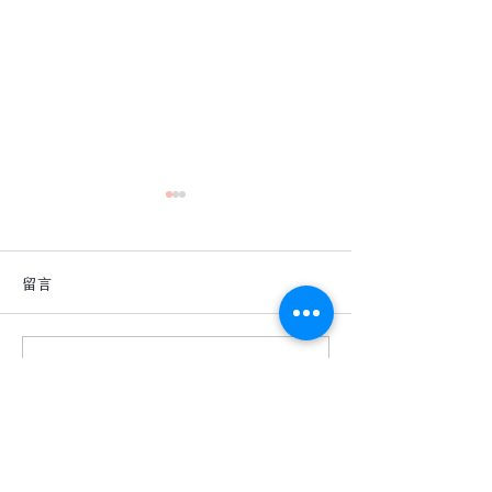
留言
撰寫留言......
深色地板真的很難駕馭
【詩肯地板 ｜ 
嗎？
度】
​相關服務