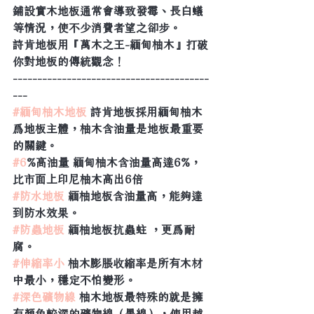
鋪設實木地板通常會導致發霉、長白蟻
等情況，使不少消費者望之卻步。
詩肯地板用『萬木之王-緬甸柚木』打破
你對地板的傳統觀念！
----------------------------------------
---
#緬甸柚木地板
 詩肯地板採用緬甸柚木
爲地板主體，柚木含油量是地板最重要
的關鍵。
#6
%高油量 緬甸柚木含油量高達6%，
比市面上印尼柚木高出6倍
#防水地板
 緬柚地板含油量高，能夠達
到防水效果。
#防蟲地板
 緬柚地板抗蟲蛀 ，更爲耐
腐。
#伸縮率小
 柚木膨脹收縮率是所有木材
中最小，穩定不怕變形。
#深色礦物線
 柚木地板最特殊的就是擁
有顏色較深的礦物線（墨線），使用越