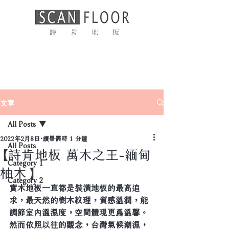
文章
All Posts
2022年2月8日
讀畢需時 1 分鐘
All Posts
【詩肯地板 萬木之王-緬甸
Category 1
柚木】
Category 2
實木地板一直都是裝潢地板的最高追
求，最天然的樹木紋理，質感溫潤，能
調節室內溫濕度，空間體現更爲溫馨。
然而依照以往的觀念，台灣氣候潮濕，