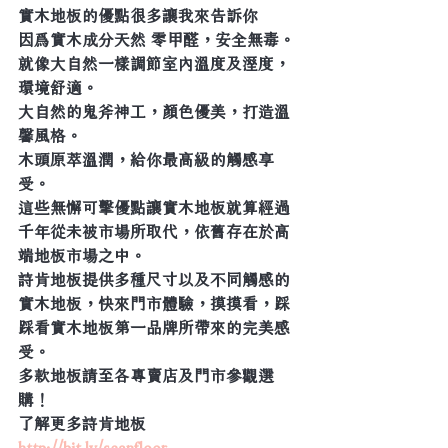
實木地板的優點很多讓我來告訴你
因爲實木成分天然 零甲醛，安全無毒。
就像大自然一樣調節室內溫度及溼度，
環境舒適。
大自然的鬼斧神工，顏色優美，打造溫
馨風格。
木頭原萃溫潤，給你最高級的觸感享
受。
這些無懈可擊優點讓實木地板就算經過
千年從未被市場所取代，依舊存在於高
端地板市場之中。
詩肯地板提供多種尺寸以及不同觸感的
實木地板，快來門市體驗，摸摸看，踩
踩看實木地板第一品牌所帶來的完美感
受。
多款地板請至各專賣店及門市參觀選
購！
了解更多詩肯地板  
http://bit.ly/scanfloor