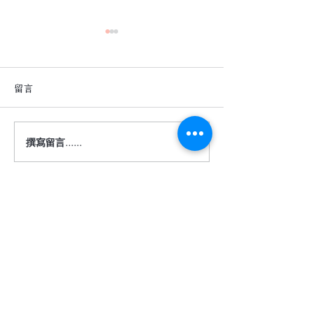
留言
撰寫留言......
深色地板真的很難駕馭
【詩肯地板 ｜ 
嗎？
度】
​相關服務
關於我們