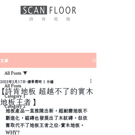
文章
All Posts
2023年2月17日
讀畢需時 1 分鐘
All Posts
【詩肯地板 超越不了的實木
Category 1
地板王者】
Category 2
地板產品一直推陳出新，超耐磨地板不
斷進化，磁磚也發展出了木紋磚，但依
舊取代不了地板王者之位-實木地板。
WHY?