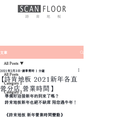
文章
All Posts
2021年2月3日
讀畢需時 1 分鐘
All Posts
【詩肯地板 2021新年各直
Category 1
營分店 營業時間】
Category 2
準備好迎接新年的到來了嗎？
詩肯地板新年也絕不缺席 陪您過牛年！
《詩肯地板 新年營業時間變動》