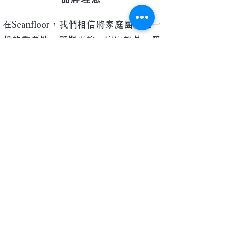
在Scanfloor，我們相信將家庭團結在一
起的重要性。簡單來說，家庭就是一個
可以讓您感到安全與舒適的空間。它可
以是一個家庭的核心，其他友誼緊密的
一個重要連結，或者僅僅只是一塊實木
地板，但卻代表著一個家庭。
Copyright © 2024 by Scanfloor.
詩肯地
板為詩肯集團齊下連鎖品牌