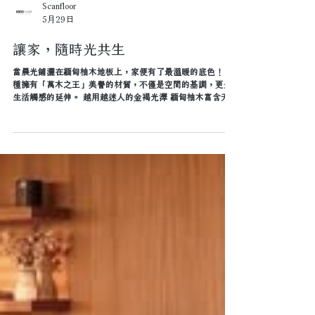
Scanfloor
5月29日
讓家，隨時光共生
當晨光鋪灑在緬甸柚木地板上，家便有了最溫暖的底色！ 這
種擁有「萬木之王」美譽的材質，不僅是空間的基調，更是
生活觸感的延伸。 越用越迷人的金褐光澤 緬甸柚木富含天然
油脂，隨著歲月氧化，地板會由金黃轉為深邃的琥珀色。每
一次踩踏，都是在與自然對話；每一次光照，都讓色澤更加
沉穩。 赤足可感的溫潤質地 極佳的油脂含量與溫潤感，讓大
人與孩子能自在地席地而坐。 它細膩的纖維結構能自然調節
濕氣，在潮濕季節依然保持乾爽，在微涼早晨則給予腳掌最
踏實的溫度。 歲月靜好的穩定支撐 天然抗蛀、抗潮且不易變
形的特性，支撐起全家人的日常。 從客廳的歡笑到安靜的閱
讀，這片柚木地板以內斂的姿態，承載著歲月累積出的家之
重量。 最好的地板，是讓人忘了它的存在，卻又在每一次接
觸時，感受到前所未有的踏實~ 多款地板請至各專賣店及門
市參觀選購！ 查詢全國門市 http://bit.ly/ScanfloorMAP #全
國最大地板連鎖專賣 #SPC高科技地板 #耐磨 #防水 #緬甸柚
木實木地板 #海島型複合式地板