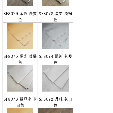
SF8079 永恆 淺灰
SF8078 星雲 淺棕
色
色
SF8075 極光 暖橘
SF8074 銀河 灰藍
色
色
SF8073 獵戶座 米
SF8072 月球 灰白
白色
色