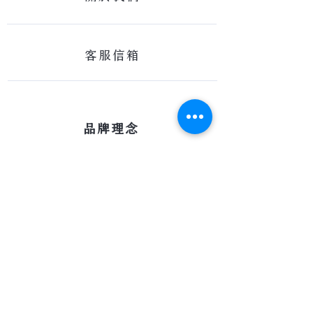
客服信箱
​品牌理念
在Scanfloor，我們相信將家庭團結在一
起的重要性。簡單來說，家庭就是一個
可以讓您感到安全與舒適的空間。它可
以是一個家庭的核心，其他友誼緊密的
一個重要連結，或者僅僅只是一塊實木
地板，但卻代表著一個家庭。