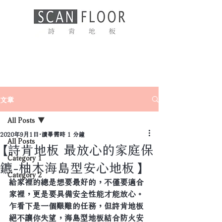
文章
All Posts
2020年9月1日
讀畢需時 1 分鐘
All Posts
【詩肯地板 最放心的家庭保
Category 1
鑣-柚木海島型安心地板】
Category 2
給家裡的總是想要最好的，不僅要適合
家裡，更是要具備安全性能才能放心。
乍看下是一個艱難的任務，但詩肯地板
絕不讓你失望，海島型地板結合防火安