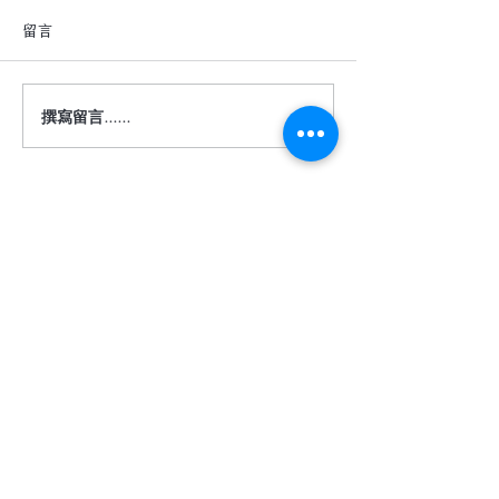
留言
撰寫留言......
深色地板真的很難駕馭
【詩肯地板 ｜ 
嗎？
度】
​相關服務
關於我們
客服信箱