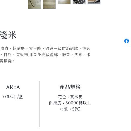
尼淺米
，防蟲，超耐磨，零甲醛，通過一級防焰測試，符合
、自然。背板採用IXPE高級泡綿，靜音、無毒。卡
密接縫。
AREA
產品規格
0.63坪 /盒
花色：實木皮
耐磨度：50000轉以上
材質：SPC