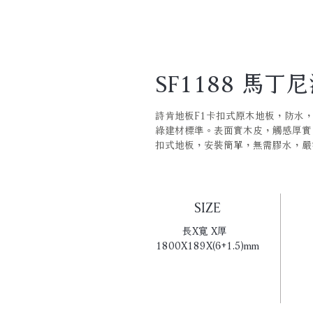
SF1188 馬丁
詩肯地板F1卡扣式原木地板，防水
綠建材標準。表面實木皮，觸感厚實
扣式地板，安裝簡單，無需膠水，嚴
SIZE
長X寬 X厚  
1800X189X(6+1.5)mm