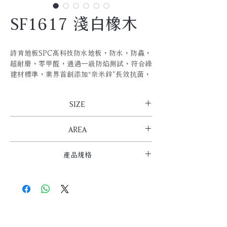
SF1617 淺白橡木
詩肯地板SPC高科技防水地板，防水，防蟲，
超耐磨，零甲醛，通過一級防焰測試，符合綠
建材標準，業界首創添加“奈米鋅”長效抗菌，
經過SGS認證有效減少99%細菌孳生。表面擬
真木紋觸感厚實、自然。背板採用IXPE高級
SIZE
泡綿，靜音、無毒。卡扣式地板，安裝簡單，
無需膠水，嚴密接縫。
長X寬 X厚  1220X180X(6.5+1.5)mm
AREA
0.4坪/6pcs/盒
產品規格
花色：木紋仿真
耐磨度：30000轉以上
材質：SPC