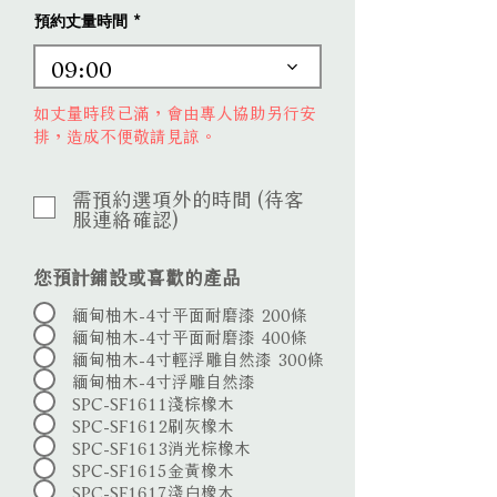
e
預約丈量時間
d
09:00
如丈量時段已滿，會由專人協助另行安
排，造成不便敬請見諒。
需預約選項外的時間 (待客
服連絡確認)
您預計鋪設或喜歡的產品
緬甸柚木-4寸平面耐磨漆 200條
緬甸柚木-4寸平面耐磨漆 400條
緬甸柚木-4寸輕浮雕自然漆 300條
緬甸柚木-4寸浮雕自然漆
SPC-SF1611淺棕橡木
SPC-SF1612刷灰橡木
SPC-SF1613消光棕橡木
SPC-SF1615金黃橡木
SPC-SF1617淺白橡木