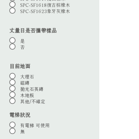
SPC-SF1618復古棕橡木
SPC-SF1623象牙灰橡木
丈量日是否攜帶樣品
是
否
目前地面
大理石
磁磚
拋光石英磚
木地板
其他/不確定
電梯狀況
有電梯 可使用
無