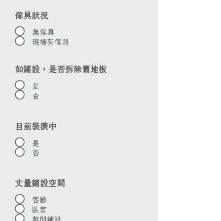
傢具狀況
無傢具
現場有傢具
如鋪設，是否拆除舊地板
是
否
目前裝潢中
是
否
丈量鋪設空間
客廳
臥室
整間鋪設