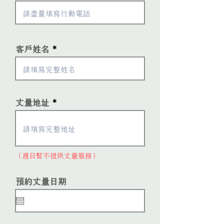
客戶姓名
丈量地址
（週日暫不提供丈量服務）
r
預約丈量日期
*
e
q
u
i
r