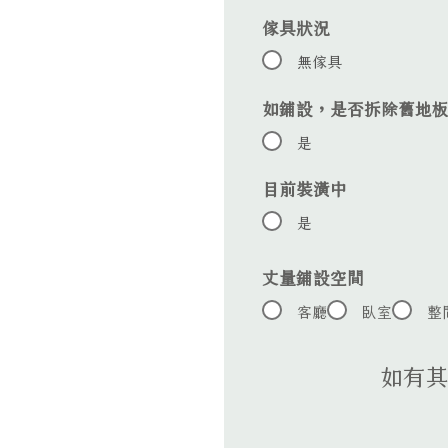
傢具狀況
無傢具
如鋪設，是否拆除舊地
是
目前裝潢中
是
丈量鋪設空間
客廳
臥室
整
如有其