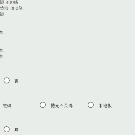
 400條
然漆 300條
然漆
木
木
木
否
磁磚
拋光石英磚
木地板
無