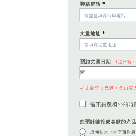
聯絡電話
丈量地址
r
預約丈量日期
*
（週日暫
e
q
u
i
r
如丈量時段已滿，會由專
e
d
需預約選項外的時間
您預計鋪設或喜歡的產
緬甸柚木-4寸平面耐磨漆