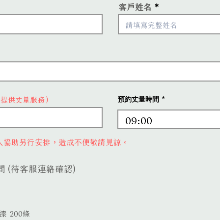
客戶姓名
不提供丈量服務）
預約丈量時間
09:00
人協助另行安排，造成不便敬請見諒。
 (待客服連絡確認)
品
 200條