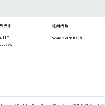
找到我們
​促銷活動​
全國門市
Scanfloor最新消息
cebook
right © 2024 by Scanfloor.
詩肯地板為詩肯集團齊下連鎖