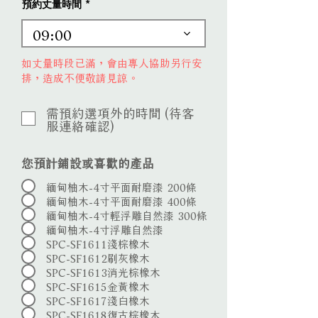
d
預約丈量時間
09:00
如丈量時段已滿，會由專人協助另行安
排，造成不便敬請見諒。
需預約選項外的時間 (待客
服連絡確認)
您預計鋪設或喜歡的產品
緬甸柚木-4寸平面耐磨漆 200條
緬甸柚木-4寸平面耐磨漆 400條
緬甸柚木-4寸輕浮雕自然漆 300條
緬甸柚木-4寸浮雕自然漆
SPC-SF1611淺棕橡木
SPC-SF1612刷灰橡木
SPC-SF1613消光棕橡木
SPC-SF1615金黃橡木
SPC-SF1617淺白橡木
SPC-SF1618復古棕橡木