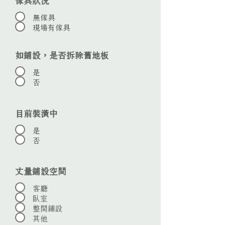
無傢具
現場有傢具
如鋪設，是否拆除舊地板
是
否
目前裝潢中
是
否
丈量鋪設空間
客廳
臥室
整間鋪設
其他