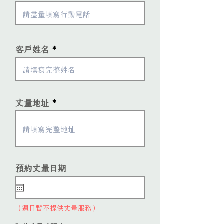
客戶姓名
丈量地址
r
預約丈量日期
*
e
q
u
i
（週日暫不提供丈量服務）
r
e