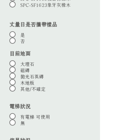
SPC-SF1623象牙灰橡木
丈量日是否攜帶樣品
是
否
目前地面
大理石
磁磚
拋光石英磚
木地板
其他/不確定
電梯狀況
有電梯 可使用
無
傢具狀況