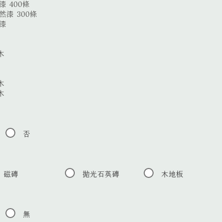
 400條
漆 300條
漆
木
木
木
否
磁磚
拋光石英磚
木地板
無