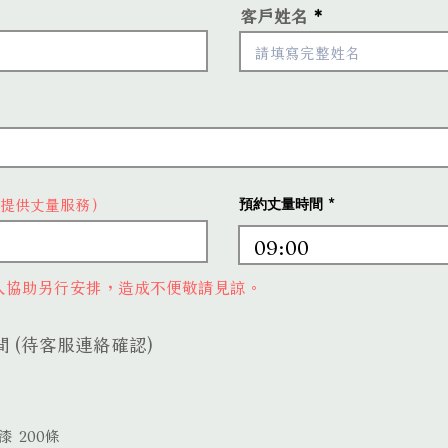
客戶姓名
提供丈量服務）
預約丈量時間
09:00
人協助另行安排，造成不便敬請見諒。
 (待客服連絡確認)
 200條