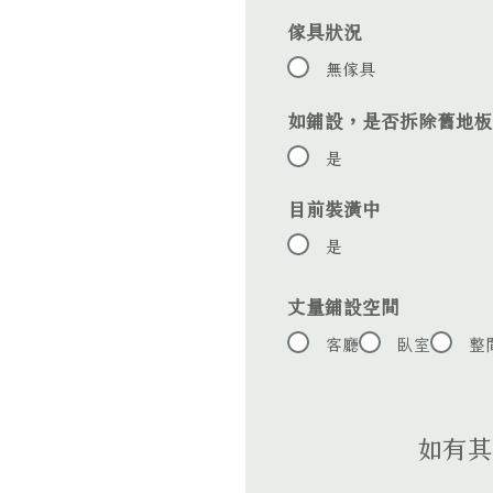
傢具狀況
無傢具
如鋪設，是否拆除舊地板
是
目前裝潢中
是
丈量鋪設空間
客廳
臥室
整
如有其