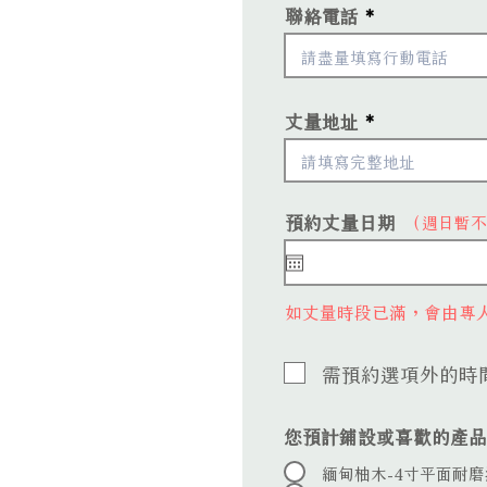
聯絡電話
丈量地址
r
預約丈量日期
*
（週日暫不
e
q
u
i
如丈量時段已滿，會由專
r
e
d
需預約選項外的時間
您預計鋪設或喜歡的產品
緬甸柚木-4寸平面耐磨漆