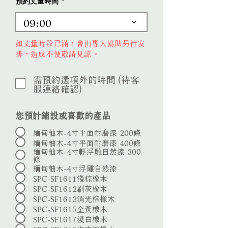
d
預約丈量時間
09:00
如丈量時段已滿，會由專人協助另行安
排，造成不便敬請見諒。
需預約選項外的時間 (待客
服連絡確認)
您預計鋪設或喜歡的產品
緬甸柚木-4寸平面耐磨漆 200條
緬甸柚木-4寸平面耐磨漆 400條
緬甸柚木-4寸輕浮雕自然漆 300
條
緬甸柚木-4寸浮雕自然漆
SPC-SF1611淺棕橡木
SPC-SF1612刷灰橡木
SPC-SF1613消光棕橡木
SPC-SF1615金黃橡木
SPC-SF1617淺白橡木