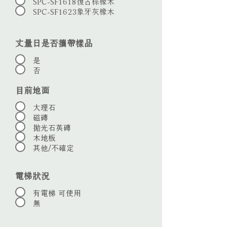
SPC-SF1618復古棕橡木
SPC-SF1623象牙灰橡木
丈量日是否攜帶樣品
是
否
目前地面
大理石
磁磚
拋光石英磚
木地板
其他/不確定
電梯狀況
有電梯 可使用
無