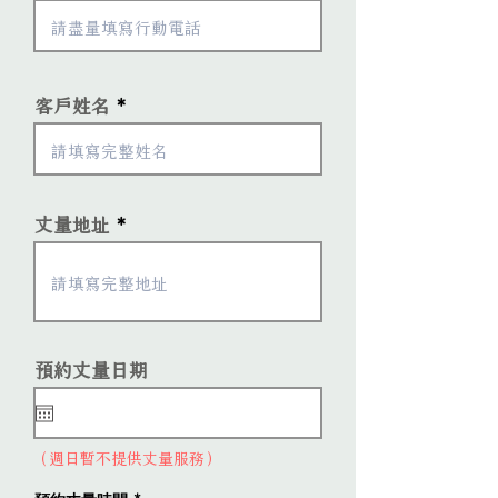
客戶姓名
丈量地址
r
預約丈量日期
*
e
q
u
i
（週日暫不提供丈量服務）
r
e