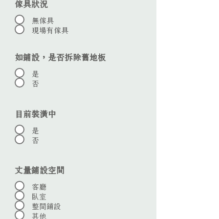
傢具狀況
無傢具
現場有傢具
如鋪設，是否拆除舊地板
是
否
目前裝潢中
是
否
丈量鋪設空間
客廳
臥室
整間鋪設
其他