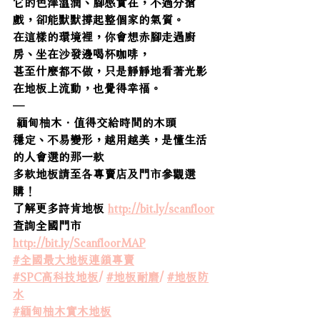
它的色澤溫潤、腳感實在，不過分搶
戲，卻能默默撐起整個家的氣質。
在這樣的環境裡，你會想赤腳走過廚
房、坐在沙發邊喝杯咖啡，
甚至什麼都不做，只是靜靜地看著光影
在地板上流動，也覺得幸福。
—
 緬甸柚木．值得交給時間的木頭
穩定、不易變形，越用越美，是懂生活
的人會選的那一款
多款地板請至各專賣店及門市參觀選
購！
了解更多詩肯地板 
http://bit.ly/scanfloor
查詢全國門市
http://bit.ly/ScanfloorMAP
#全國最大地板連鎖專賣
#SPC高科技地板
/ 
#地板耐磨
/ 
#地板防
水
#緬甸柚木實木地板