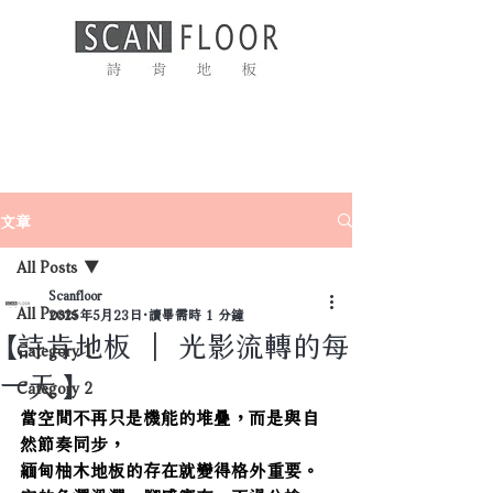
文章
All Posts
Scanfloor
All Posts
2025年5月23日
讀畢需時 1 分鐘
【詩肯地板 ｜ 光影流轉的每
Category 1
一天】
Category 2
當空間不再只是機能的堆疊，而是與自
然節奏同步，
緬甸柚木地板的存在就變得格外重要。