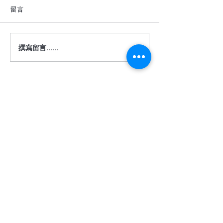
留言
撰寫留言......
深色地板真的很難駕馭
【詩肯地板 ｜ 
嗎？
度】
​相關服務
關於我們
客服信箱