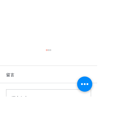
留言
撰寫留言......
深色地板真的很難駕馭
【詩肯地板 ｜ 
嗎？
度】
​相關服務