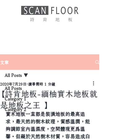
文章
All Posts
2020年7月29日
讀畢需時 1 分鐘
All Posts
【詩肯地板-緬柚實木地板就
Category 1
是地板之王 】
Category 2
實木地板一直都是裝潢地板的最高追
求，最天然的樹木紋理，質感溫潤，能
夠調節室內溫濕度，空間體現更爲溫
馨。但礙於天然樹木材質，容易造成白