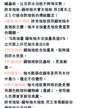
蟻蟲蛀，以及防水功能不夠等劣勢。
詩肯地板-緬甸柚木實木地板 用【萬木之
王】打破你對地板的傳統觀念！
#緬甸柚木地板
 詩肯地板採用緬甸柚木
爲地板主體，柚木含油量是地板最重要
的關鍵。
#6
%高油量 緬甸柚木含油量高達6%，
比市面上印尼柚木高出6倍
#防水地板
 緬柚地板含油量高，能夠達
到防水效果。
#防蟲地板
 緬柚地板抗蟲蛀 ，更爲耐
腐。
#伸縮率小
 柚木膨脹收縮率是所有木材
中最小，穩定不怕變形。
#深色礦物線
 柚木地板最特殊的就是擁
有顏色較深的礦物線（墨線），使用越
久色澤會更鮮活美麗。
詩肯地板-緬甸柚木地板 用王者風範給你
最好的生活空間。